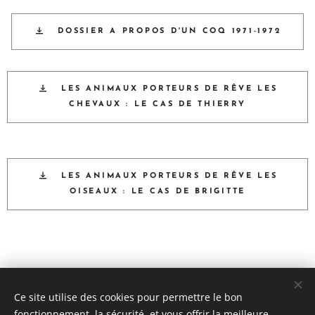
DOSSIER A PROPOS D'UN COQ 1971-1972
LES ANIMAUX PORTEURS DE RÊVE LES
CHEVAUX : LE CAS DE THIERRY
LES ANIMAUX PORTEURS DE RÊVE LES
OISEAUX : LE CAS DE BRIGITTE
TOUS LES VISUELS SONT LA PROPRIÉTÉ DE L'ASSOCIATION Sur les
Ce site utilise des cookies pour permettre le bon
pas de Germaine Tortel
fonctionnement, la sécurité, et vous offrir la meilleure